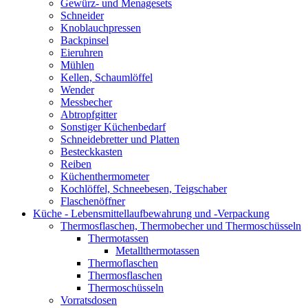
Gewürz- und Menagesets
Schneider
Knoblauchpressen
Backpinsel
Eieruhren
Mühlen
Kellen, Schaumlöffel
Wender
Messbecher
Abtropfgitter
Sonstiger Küchenbedarf
Schneidebretter und Platten
Besteckkasten
Reiben
Küchenthermometer
Kochlöffel, Schneebesen, Teigschaber
Flaschenöffner
Küche - Lebensmittellaufbewahrung und -Verpackung
Thermosflaschen, Thermobecher und Thermoschüsseln
Thermotassen
Metallthermotassen
Thermoflaschen
Thermosflaschen
Thermoschüsseln
Vorratsdosen