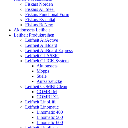
Fiskars Norden
Fiskars All Steel
Fiskars Functional Form
Fiskars Essential
Fiskars ReNew
Aktionssets Leifheit
Leifheit Produktreihen
Leifheit AirActive
Leifheit AirBoard
Leifheit AirBoard Express
Leifheit CLASSIC
Leifheit CLICK System
Aktionssets
Mopps
Stiele
Aufsatzstücke
Leifheit COMBI Clean
COMBI M
COMBI XL
Leifheit LinoLift
Leifheit Linomatic
Linomatic 400
Linomatic 500
Linomatic 600
Leifheit LinoPush