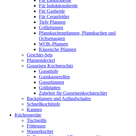
Für Elektroherde
Für Induktionsherde
Für Gasherde
Für Ceranfelder
Tiefe Pfannen
Grillpfannen
Pfannkuchenpfannen, Pfannkuchen und
Ochsenaugen
WOK-Pfannen
Klassische Pfannen
Geschirr-Sets
Pfannendeckel
Gusseisen Kochgeschirr
Gusstöpfe
Gusskasserollen
Gusspfannen
Grillplatten
Zubehör für Gusseisenkochgeschirr
Backpfannen und Auflaufschalen
Schnellkochtöpfe
Kannen
Küchengeräte
Tischgrills
Fritteusen
Wasserkocher