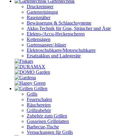
Gartentechnik
Druckreiniger
Gartenreinigung
Rasenmäher
Bewässerung & Schlauchsysteme
Akku-Technik für Gras, Sträucher und Äste
Elektro-/Accu-Heckenscheren
Kettensägen
Gartensauger/-bläser
Elektroschubkarre/Motorschubkarre
Ersatzakkus und Ladegeräte
Grillen
Grills
Feuerschalen
Räuchereien
Grillzubehör
Zubehör zum Grillen
Gusseisen Grillplatten
Barbecue-Tische
Verpackungen für Grills