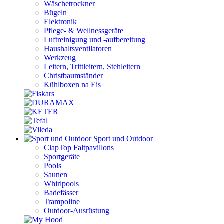
Wäschetrockner
Bügeln
Elektronik
Pflege- & Wellnessgeräte
Luftreinigung und -aufbereitung
Haushaltsventilatoren
Werkzeug
Leitern, Trittleitern, Stehleitern
Christbaumständer
Kühlboxen na Eis
Sport und Outdoor
ClapTop Faltpavillons
Sportgeräte
Pools
Saunen
Whirlpools
Badefässer
Trampoline
Outdoor-Ausrüstung