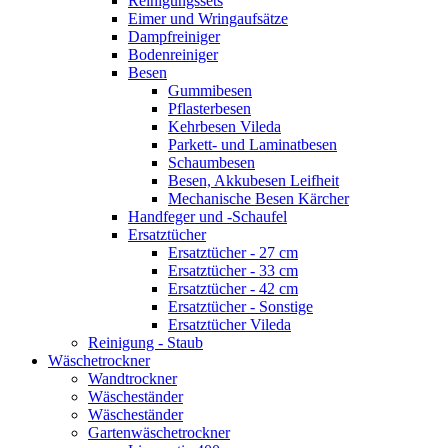
Reinigungssets
Eimer und Wringaufsätze
Dampfreiniger
Bodenreiniger
Besen
Gummibesen
Pflasterbesen
Kehrbesen Vileda
Parkett- und Laminatbesen
Schaumbesen
Besen, Akkubesen Leifheit
Mechanische Besen Kärcher
Handfeger und -Schaufel
Ersatztücher
Ersatztücher - 27 cm
Ersatztücher - 33 cm
Ersatztücher - 42 cm
Ersatztücher - Sonstige
Ersatztücher Vileda
Reinigung - Staub
Wäschetrockner
Wandtrockner
Wäscheständer
Wäscheständer
Gartenwäschetrockner