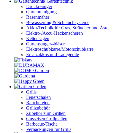
Gartentechnik
Druckreiniger
Gartenreinigung
Rasenmäher
Bewässerung & Schlauchsysteme
Akku-Technik für Gras, Sträucher und Äste
Elektro-/Accu-Heckenscheren
Kettensägen
Gartensauger/-bläser
Elektroschubkarre/Motorschubkarre
Ersatzakkus und Ladegeräte
Grillen
Grills
Feuerschalen
Räuchereien
Grillzubehör
Zubehör zum Grillen
Gusseisen Grillplatten
Barbecue-Tische
Verpackungen für Grills