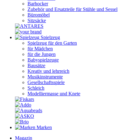
Barhocker
Zubehör und Ersatzteile für Stühle und Sessel
Büromöbel
Sitzsäcke
Spielzeug
Spielzeug für den Garten
für Mädchen
für die Jungen
Babyspielzeuge
Bausätze
Kreativ und lehrreich
Musikinstrumente
Gesellschaftsspiele
Schleich
Modelliermasse und Knete
Marken
Magazin