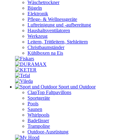
Wäschetrockner
Bügeln
Elektronik
Pflege- & Wellnessgeräte
Luftreinigung und -aufbereitung
Haushaltsventilatoren
Werkzeug
Leitern, Trittleitern, Stehleitern
Christbaumständer
Kühlboxen na Eis
Sport und Outdoor
ClapTop Faltpavillons
Sportgeräte
Pools
Saunen
Whirlpools
Badefässer
Trampoline
Outdoor-Ausrüstung