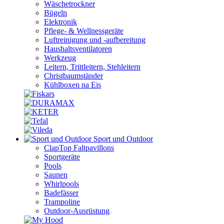
Wäschetrockner
Bügeln
Elektronik
Pflege- & Wellnessgeräte
Luftreinigung und -aufbereitung
Haushaltsventilatoren
Werkzeug
Leitern, Trittleitern, Stehleitern
Christbaumständer
Kühlboxen na Eis
Sport und Outdoor
ClapTop Faltpavillons
Sportgeräte
Pools
Saunen
Whirlpools
Badefässer
Trampoline
Outdoor-Ausrüstung