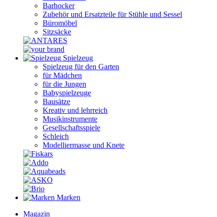
Barhocker
Zubehör und Ersatzteile für Stühle und Sessel
Büromöbel
Sitzsäcke
Spielzeug
Spielzeug für den Garten
für Mädchen
für die Jungen
Babyspielzeuge
Bausätze
Kreativ und lehrreich
Musikinstrumente
Gesellschaftsspiele
Schleich
Modelliermasse und Knete
Marken
Magazin