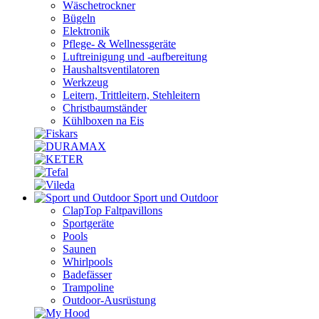
Wäschetrockner
Bügeln
Elektronik
Pflege- & Wellnessgeräte
Luftreinigung und -aufbereitung
Haushaltsventilatoren
Werkzeug
Leitern, Trittleitern, Stehleitern
Christbaumständer
Kühlboxen na Eis
Sport und Outdoor
ClapTop Faltpavillons
Sportgeräte
Pools
Saunen
Whirlpools
Badefässer
Trampoline
Outdoor-Ausrüstung