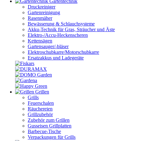
Gartentechnik
Druckreiniger
Gartenreinigung
Rasenmäher
Bewässerung & Schlauchsysteme
Akku-Technik für Gras, Sträucher und Äste
Elektro-/Accu-Heckenscheren
Kettensägen
Gartensauger/-bläser
Elektroschubkarre/Motorschubkarre
Ersatzakkus und Ladegeräte
Grillen
Grills
Feuerschalen
Räuchereien
Grillzubehör
Zubehör zum Grillen
Gusseisen Grillplatten
Barbecue-Tische
Verpackungen für Grills