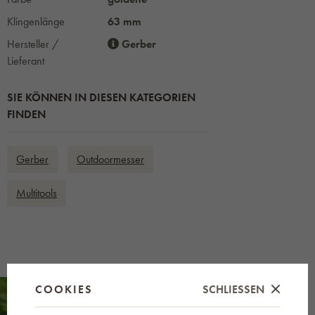
Klingenlänge
63 mm
Hersteller /
Gerber
Lieferant
SIE KÖNNEN IN DIESEN KATEGORIEN
FINDEN
Gerber
Outdoormesser
Multitools
COOKIES
SCHLIESSEN