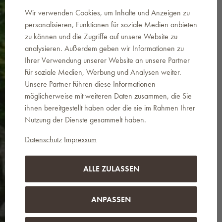
Wir verwenden Cookies, um Inhalte und Anzeigen zu
personalisieren, Funktionen für soziale Medien anbieten
zu können und die Zugriffe auf unsere Website zu
analysieren. Außerdem geben wir Informationen zu
News an Ihre E-Mail
Ihrer Verwendung unserer Website an unsere Partner
Indem Sie Ihre E-Mail-Adresse eingeben,
für soziale Medien, Werbung und Analysen weiter.
werden Sie über Neuigkeiten und
Unsere Partner führen diese Informationen
Sonderangebote informiert. Es handelt sich
möglicherweise mit weiteren Daten zusammen, die Sie
um geschäftliche Mitteilungen zu den auf der
ihnen bereitgestellt haben oder die sie im Rahmen Ihrer
Website www.landema.de angebotenen
Produkten. Sie können unseren
Nutzung der Dienste gesammelt haben.
unternehmenseigenen Newsletter jederzeit
mit einem Klick auf den entsprechenden Link
Datenschutz
Impressum
in den zugestellten E-Mails oder unter
info@landema.de abbestellen.
ALLE ZULASSEN
SENDEN
ANPASSEN