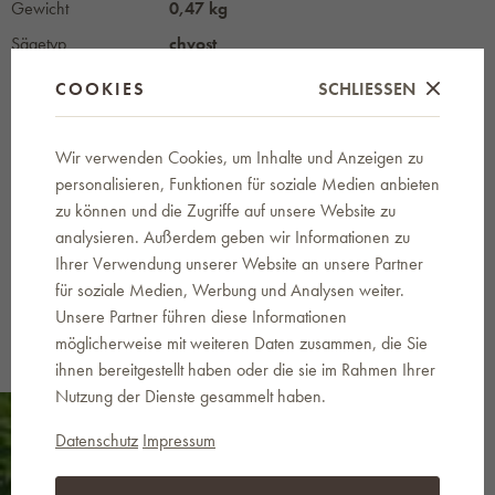
Gewicht
0,47 kg
Sägetyp
chvost
Hersteller /
BAHCO
COOKIES
SCHLIESSEN
Lieferant
Wir verwenden Cookies, um Inhalte und Anzeigen zu
SIE KÖNNEN IN DIESEN KATEGORIEN
personalisieren, Funktionen für soziale Medien anbieten
FINDEN
zu können und die Zugriffe auf unsere Website zu
analysieren. Außerdem geben wir Informationen zu
BAHCO
Bauwerkzeuge
Ihrer Verwendung unserer Website an unsere Partner
für soziale Medien, Werbung und Analysen weiter.
Unsere Partner führen diese Informationen
möglicherweise mit weiteren Daten zusammen, die Sie
ihnen bereitgestellt haben oder die sie im Rahmen Ihrer
Nutzung der Dienste gesammelt haben.
Datenschutz
Impressum