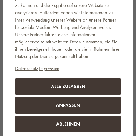
zu können und die Zugriffe auf unsere Website zu
Wandschlauchbox PowerRoll XL:
analysieren. Außerdem geben wir Informationen zu
Abmessungen (L x B x H): 66,2 x 26,2 x 57,7 cm
Ihrer Verwendung unserer Website an unsere Partner
Maße ohne Wandhalterung (L x B x H): 61 x 26,1 x 52,4 cm
für soziale Medien, Werbung und Analysen weiter.
Schlauchlänge: 35 m
Unsere Partner führen diese Informationen
Schlauchdurchmesser: 13 mm (1/2")
möglicherweise mit weiteren Daten zusammen, die Sie
um 180° drehbar
ihnen bereitgestellt haben oder die sie im Rahmen Ihrer
Nutzung der Dienste gesammelt haben.
Lieferumfang der PowerRoll XL Akku-
Wandschlauchbox:
Datenschutz
Impressum
1 x GARDENA PowerRoll XL Wandschlauchbox
ALLE ZULASSEN
1 x 35 m hochwertiger GARDENA Schlauch 13 mm (1/2")
1 x Verbindungsschlauch
Original GARDENA Systemteile (Wasserhahnanschluss,
ANPASSEN
Schlauchkupplung, Wasserkappe)
1 x Reinigungssprüher
1 x Wandhalterung mit Schrauben, Dübeln und Montagehilfe
ABLEHNEN
1 x Systemakku P4A PBA 18V/45