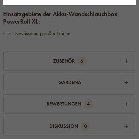
1 x Ladegerät P4A AL 1810 CV
Einsatzgebiete der Akku-Wandschlauchbox
PowerRoll XL:
zur Bewässerung großer Gärten
ZUBEHÖR
6
GARDENA
BEWERTUNGEN
4
DISKUSSION
0