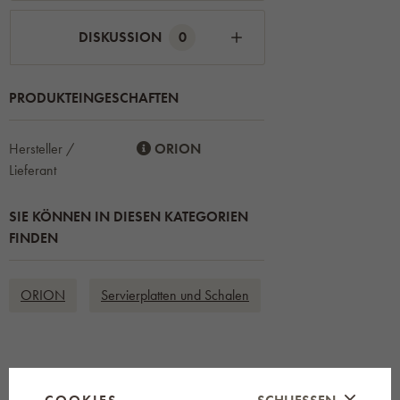
DISKUSSION
0
PRODUKTEINGESCHAFTEN
Hersteller /
ORION
Lieferant
SIE KÖNNEN IN DIESEN KATEGORIEN
FINDEN
ORION
Servierplatten und Schalen