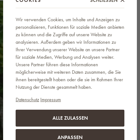
COOKIES
SCHLIESSEN
Wir verwenden Cookies, um Inhalte und Anzeigen zu
personalisieren, Funktionen für soziale Medien anbieten
zu können und die Zugriffe auf unsere Website zu
analysieren. Außerdem geben wir Informationen zu
Ihrer Verwendung unserer Website an unsere Partner
News an Ihre E-Mail
für soziale Medien, Werbung und Analysen weiter.
Indem Sie Ihre E-Mail-Adresse eingeben,
Unsere Partner führen diese Informationen
werden Sie über Neuigkeiten und
möglicherweise mit weiteren Daten zusammen, die Sie
Sonderangebote informiert. Es handelt sich
ihnen bereitgestellt haben oder die sie im Rahmen Ihrer
um geschäftliche Mitteilungen zu den auf der
Website www.landema.de angebotenen
Nutzung der Dienste gesammelt haben.
Produkten. Sie können unseren
unternehmenseigenen Newsletter jederzeit
Datenschutz
Impressum
mit einem Klick auf den entsprechenden Link
in den zugestellten E-Mails oder unter
info@landema.de abbestellen.
ALLE ZULASSEN
SENDEN
ANPASSEN