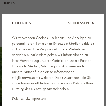
FINDEN
tepro
Verpackungen für Grills
COOKIES
SCHLIESSEN
Wir verwenden Cookies, um Inhalte und Anzeigen zu
personalisieren, Funktionen für soziale Medien anbieten
zu können und die Zugriffe auf unsere Website zu
analysieren. Außerdem geben wir Informationen zu
Ihrer Verwendung unserer Website an unsere Partner
für soziale Medien, Werbung und Analysen weiter.
Unsere Partner führen diese Informationen
möglicherweise mit weiteren Daten zusammen, die Sie
ihnen bereitgestellt haben oder die sie im Rahmen Ihrer
News an Ihre E-Mail
Nutzung der Dienste gesammelt haben.
Indem Sie Ihre E-Mail-Adresse eingeben,
werden Sie über Neuigkeiten und
Datenschutz
Impressum
Sonderangebote informiert. Es handelt sich