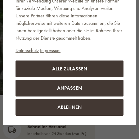
Sonderangebote informiert. Es handelt sich
Ihrer Verwendung unserer Website an unsere Partner
um geschäftliche Mitteilungen zu den auf der
für soziale Medien, Werbung und Analysen weiter.
Website www.landema.de angebotenen
Unsere Partner führen diese Informationen
Produkten. Sie können unseren
möglicherweise mit weiteren Daten zusammen, die Sie
unternehmenseigenen Newsletter jederzeit
mit einem Klick auf den entsprechenden Link
ihnen bereitgestellt haben oder die sie im Rahmen Ihrer
in den zugestellten E-Mails oder unter
Nutzung der Dienste gesammelt haben.
info@landema.de abbestellen.
Datenschutz
Impressum
SENDEN
ALLE ZULASSEN
ANPASSEN
ABLEHNEN
Schneller Versand
innerhalb von 24 Stunden (Mo.-Fr.)