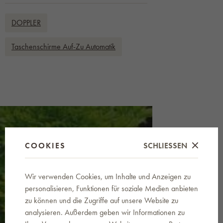
DOPPLER
Taschenschirme Auf-Zu Automatik
COOKIES
SCHLIESSEN
Wir verwenden Cookies, um Inhalte und Anzeigen zu
News an Ihre E-Mail
personalisieren, Funktionen für soziale Medien anbieten
zu können und die Zugriffe auf unsere Website zu
Indem Sie Ihre E-Mail-Adresse eingeben,
analysieren. Außerdem geben wir Informationen zu
werden Sie über Neuigkeiten und